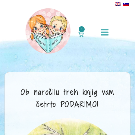
Skip
to
content
Menu
0
VIEW
SHOPPING
CART
Ob naročilu treh knjig vam
četrto PODARIMO!