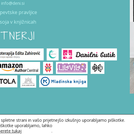
info@deni.si
pevtske pravljice
soja v knjižnicah
TNERJI
 spletne strani in vašo prijetnejšo izkušnjo uporabljamo piškotke.
piškotke uporabljamo, lahko
lovanja
erete tukaj
.