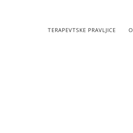
Skok
na
vsebino
TERAPEVTSKE PRAVLJICE
O