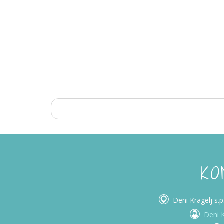
KO
Deni Kragelj s.
Deni K