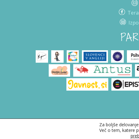
Tera
Izpo
PAR
Za boljše delovanje
Več o tem, katere 
2026 © Terapevtske pravljice
|
Splošni pogoji pos
preb