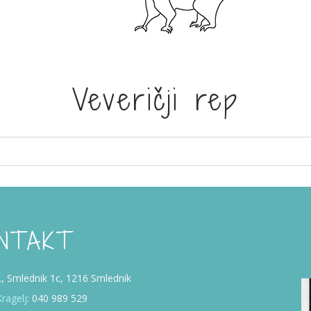
Veveričji rep
NTAKT
p., Smlednik 1c, 1216 Smlednik
ragelj
: 040 989 529