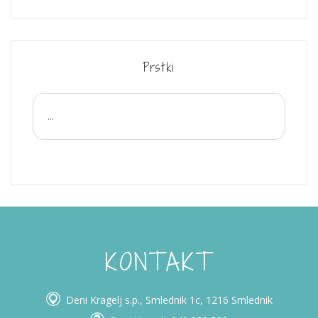
Prstki
...
KONTAKT
Deni Kragelj s.p., Smlednik 1c, 1216 Smlednik