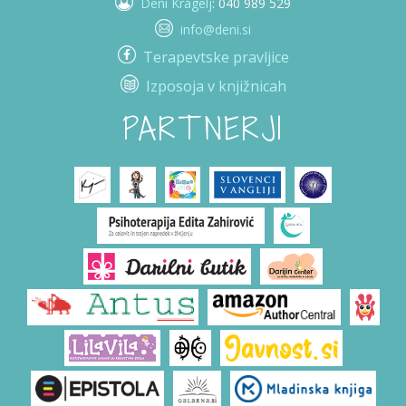
Deni Kragelj
: 040 989 529
info@deni.si
Terapevtske pravljice
Izposoja v knjižnicah
PARTNERJI