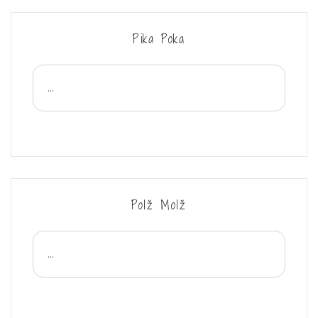
Pika Poka
...
Polž Molž
...