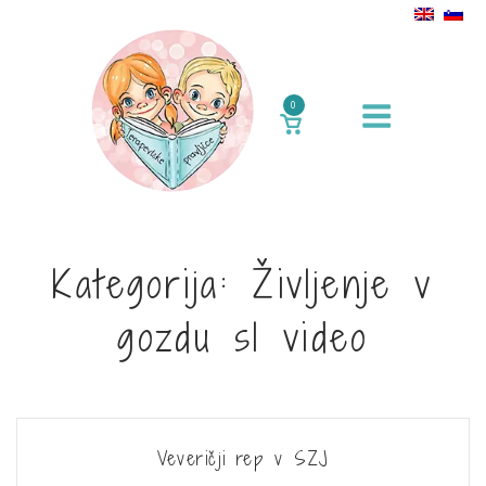
Skok
na
vsebino
Meni
0
POGLEJ
KOŠARICO
Kategorija:
Življenje v
gozdu sl video
Veveričji rep v SZJ